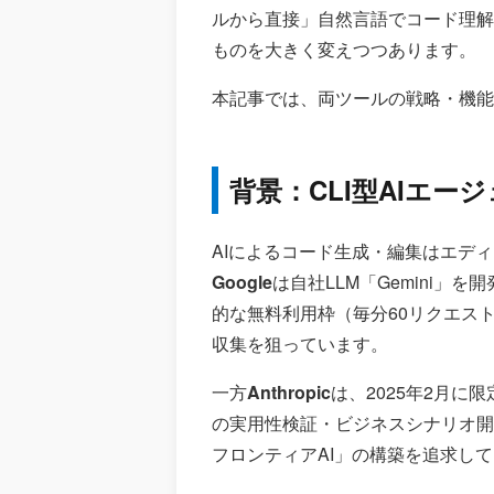
ルから直接」自然言語でコード理解・
ものを大きく変えつつあります。
本記事では、両ツールの戦略・機能
背景：CLI型AIエ
AIによるコード生成・編集はエデ
Google
は自社LLM「Gemini」
的な無料利用枠（毎分60リクエスト
収集を狙っています。
一方
Anthropic
は、2025年2月に
の実用性検証・ビジネスシナリオ開拓を
フロンティアAI」の構築を追求し