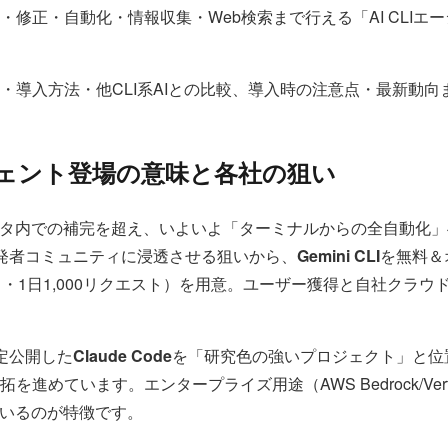
修正・自動化・情報収集・Web検索まで行える「AI CLIエ
・導入方法・他CLI系AIとの比較、導入時の注意点・最新動
ージェント登場の意味と各社の狙い
ィタ内での補完を超え、いよいよ「ターミナルからの全自動化
を開発者コミュニティに浸透させる狙いから、
Gemini CLI
を無料＆
・1日1,000リクエスト）を用意。ユーザー獲得と自社クラ
限定公開した
Claude Code
を「研究色の強いプロジェクト」と位置
進めています。エンタープライズ用途（AWS Bedrock/Ve
ているのが特徴です。