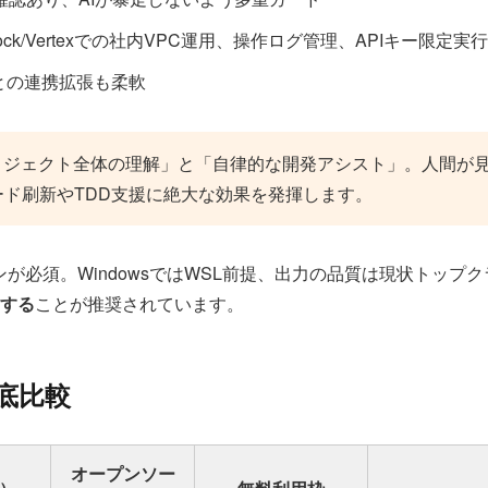
rock/Vertexでの社内VPC運用、操作ログ管理、APIキー限定実
Iとの連携拡張も柔軟
は「プロジェクト全体の理解」と「自律的な開発アシスト」。人間
ド刷新やTDD支援に絶大な効果を発揮します。
ランが必須。WindowsではWSL前提、出力の品質は現状トップ
する
ことが推奨されています。
徹底比較
オープンソー