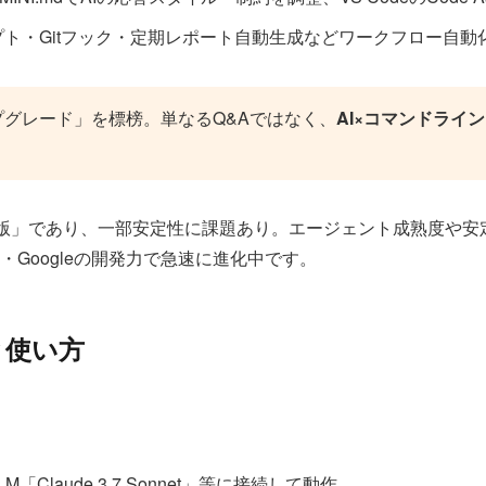
プト・Gitフック・定期レポート自動生成などワークフロー自動
アップグレード」を標榜。単なるQ&Aではなく、
AI×コマンドライン
ー版」であり、一部安定性に課題あり。エージェント成熟度や安定性で
Googleの開発力で急速に進化中です。
貌と使い方
模LLM「Claude 3.7 Sonnet」等に接続して動作。