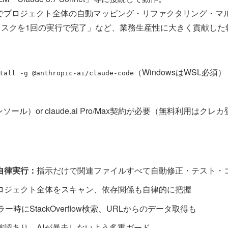
でプロジェクト全体の自動マッピング・リファクタリング・マ
タスクを1回の実行で完了」など、業務生産性に大きく貢献した
（WindowsはWSL必須）
tall -g @anthropic-ai/claude-code
コンソール）or claude.ai Pro/Max契約が必要（無料利用はク
自律実行：
指示だけで関連ファイルすべて自動修正・テスト・
ロジェクト全体をスキャン、依存関係も自律的に把握
ラー時にStackOverflow検索、URLからのデータ取得も
確認あり、AIが暴走しないよう多重ガード