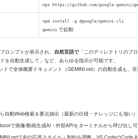
npx https://github.com/google-gemini/g
npm install -g @google/gemini-cli
で起動
gemini
CLIプロンプトが表示され、
自然言語で
「このディレクトリのプロ
ドを自動生成して」など、あらゆる指示が可能です。
ンドで全体概要ドキュメント（GEMINI.md）の自動生成も。
ら自動Web検索＆要点抽出（最新の仕様・ナレッジにも強い）
xt Protocolで画像/動画生成AI・外部APIをターミナルから呼び出し
MINI.mdでAIの応答スタイル・制約を調整、VS CodeのCode As