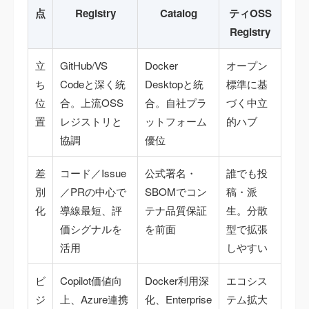
点
Registry
Catalog
ティOSS
Registry
立
GitHub/VS
Docker
オープン
ち
Codeと深く統
Desktopと統
標準に基
位
合。上流OSS
合。自社プラ
づく中立
置
レジストリと
ットフォーム
的ハブ
協調
優位
差
コード／Issue
公式署名・
誰でも投
別
／PRの中心で
SBOMでコン
稿・派
化
導線最短、評
テナ品質保証
生。分散
価シグナルを
を前面
型で拡張
活用
しやすい
ビ
Copilot価値向
Docker利用深
エコシス
ジ
上、Azure連携
化、Enterprise
テム拡大